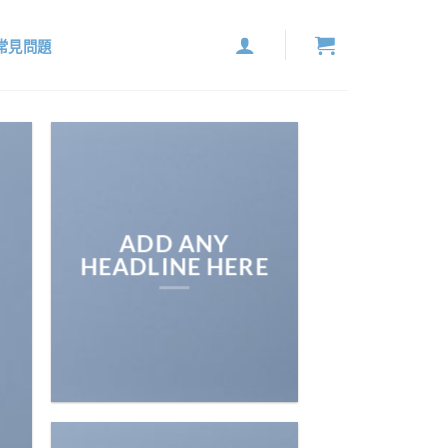
常見問題
ADD ANY
HEADLINE HERE
E