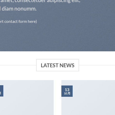
d diam nonumm.
ert contact form here)
LATEST NEWS
13
月
10 月