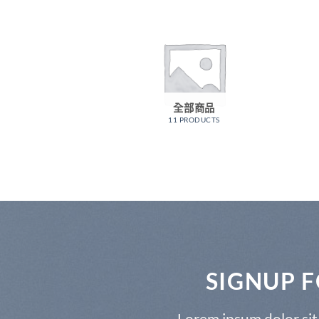
全部商品
11 PRODUCTS
SIGNUP 
Lorem ipsum dolor sit 