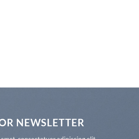
FOR NEWSLETTER
amet, consectetuer adipiscing elit,