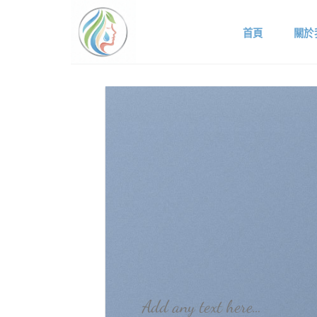
Skip
to
首頁
關於
content
Add any text here…