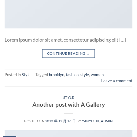
Lorem ipsum dolor sit amet, consectetur adipiscing elit […]
CONTINUE READING
→
Posted in
Style
|
Tagged
brooklyn
,
fashion
,
style
,
women
Leave a comment
STYLE
Another post with A Gallery
POSTED ON
2013 年 12 月 16 日
BY
YANYIKHK_ADMIN