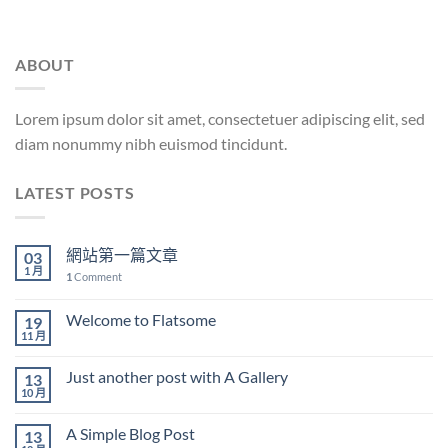
ABOUT
Lorem ipsum dolor sit amet, consectetuer adipiscing elit, sed
diam nonummy nibh euismod tincidunt.
LATEST POSTS
網站第一篇文章
03
1 月
1
Comment
Welcome to Flatsome
19
11 月
Just another post with A Gallery
13
10 月
A Simple Blog Post
13