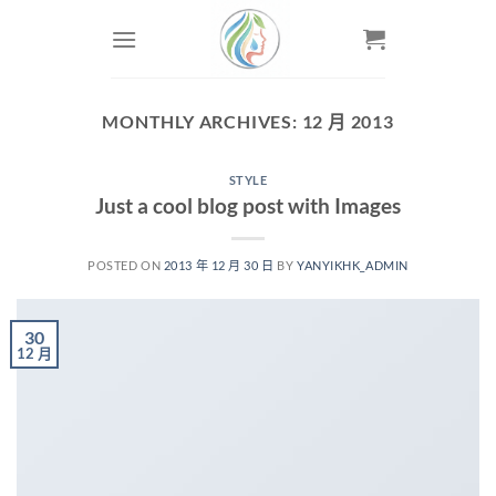
Skip
to
content
MONTHLY ARCHIVES:
12 月 2013
STYLE
Just a cool blog post with Images
POSTED ON
2013 年 12 月 30 日
BY
YANYIKHK_ADMIN
30
12 月