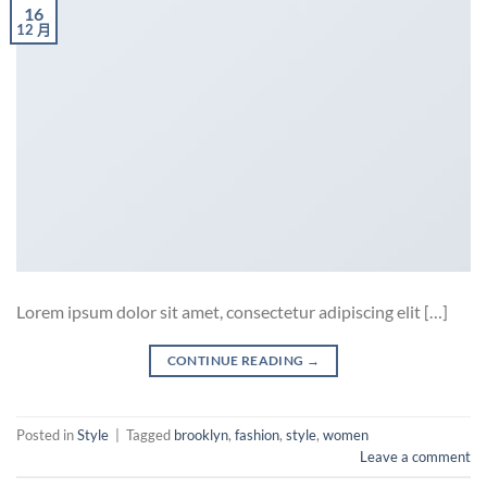
16
12 月
Lorem ipsum dolor sit amet, consectetur adipiscing elit […]
CONTINUE READING
→
Posted in
Style
|
Tagged
brooklyn
,
fashion
,
style
,
women
Leave a comment