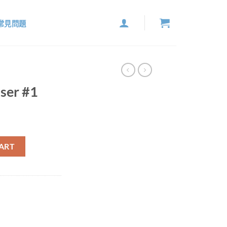
常見問題
nser #1
ART